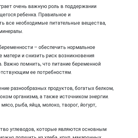
грает очень важную роль в поддержании
щегося ребенка. Правильное и
ить все необходимые питательные вещества,
 минералы.
 беременности – обеспечить нормальное
е матери и снизить риск возникновения
. Важно помнить, что питание беременной
тствующим ее потребностям.
ние разнообразных продуктов, богатых белком,
ком организма, а также источником энергии.
ясо, рыба, яйца, молоко, творог, йогурт,
ство углеводов, которые являются основным
можно получить из хлеба, круп, макаронных