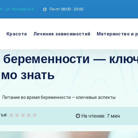
", ул. Фотиевой 6
Пн-пт
08:00 - 20:00.
е
Красота
Лечение зависимостей
Материнство и 
я беременности — клю
мо знать
>
Питание во время беременности — ключевые аспекты
ьи:
На чтение: 7 мин.