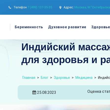
Телефон
7 (499) 137-35-35
Адрес:
Москва, М."Октябрьская
Беременность
Духовное развитие
Здоровь
Индийский массаж
для здоровья и р
Главная
>
Блог
>
Здоровье
>
Медицина
>
Индийс
Оценка стат
25.08.2023