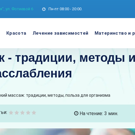
", ул. Фотиевой 6
Пн-пт
08:00 - 20:00.
е
Красота
Лечение зависимостей
Материнство и 
 - традиции, методы 
асслабления
кий массаж: традиции, методы, польза для организма
ьи:
На чтение: 3 мин.