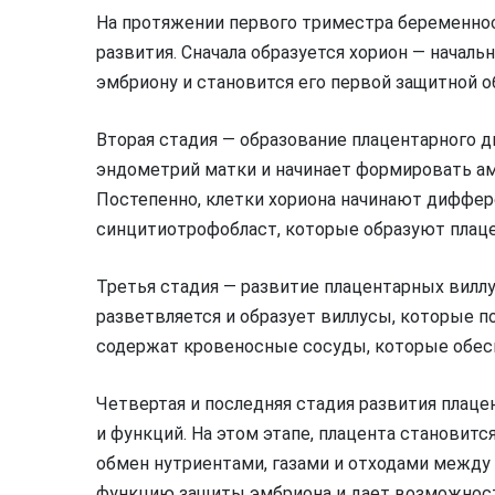
На протяжении первого триместра беременнос
развития. Сначала образуется хорион — началь
эмбриону и становится его первой защитной о
Вторая стадия — образование плацентарного ди
эндометрий матки и начинает формировать а
Постепенно, клетки хориона начинают диффер
синцитиотрофобласт, которые образуют плаце
Третья стадия — развитие плацентарных виллу
разветвляется и образует виллусы, которые 
содержат кровеносные сосуды, которые обесп
Четвертая и последняя стадия развития плац
и функций. На этом этапе, плацента становит
обмен нутриентами, газами и отходами между
функцию защиты эмбриона и дает возможность