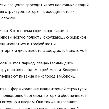
ти, плацента проходит через несколько стадий
ная структура, которая присоединяется к
болочкой.
ска. В это время хорион проникает в
мниотическую полость, окружающую эмбрион.
енцироваться в трофобласт и
нтарный диск вместе с сосудистой системой.
сов. В этот период, плацентарный диск
погружаются в эндометрий матки. Виллусы
ечивают питание и кислород эмбриону.
енты — формирование плацентарной структуры
ся полноценной органом, который обеспечивает
 матерью и плодом. Она также выполняет
 росту и развитию плода в течение всей