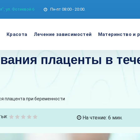
", ул. Фотиевой 6
Пн-пт
08:00 - 20:00.
е
Красота
Лечение зависимостей
Материнство и 
вания плаценты в теч
ся плацента при беременности
ьи:
На чтение: 6 мин.