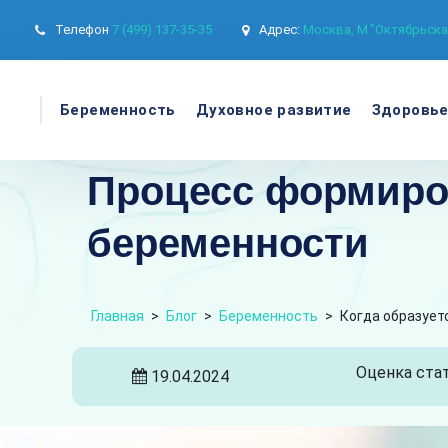
Телефон
7 (499) 137-35-35
Адрес:
Москва, М."Октябрьская
Беременность
Духовное развитие
Здоровь
Процесс формиро
беременности
Главная
>
Блог
>
Беременность
>
Когда образует
Оценка стат
19.04.2024