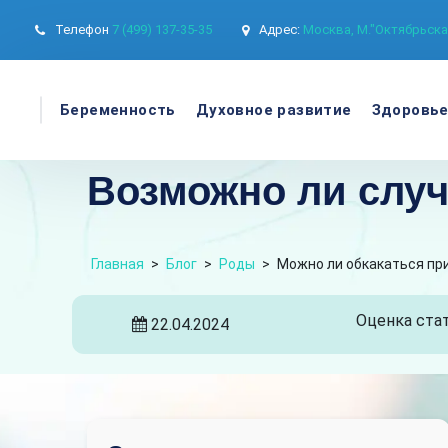
Телефон
7 (499) 137-35-35
Адрес:
Москва, М."Октябрьская
Беременность
Духовное развитие
Здоровь
Возможно ли случ
Главная
>
Блог
>
Роды
>
Можно ли обкакаться пр
Оценка стат
22.04.2024