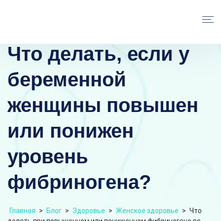
Что делать, если у
беременной
женщины повышен
или понижен
уровень
фибриногена?
Главная
>
Блог
>
Здоровье
>
Женское здоровье
>
Что