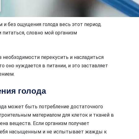
м и без ощущения голода весь этот период.
 питаться, словно мой организм
ез необходимости перекусить и насладиться
то оно нуждается в питании, и это заставляет
ением.
ния голода
ода может быть потребление достаточного
троительным материалом для клеток и тканей в
мена веществ. Если организм получает
т себя насыщенным и не испытывает жажды к