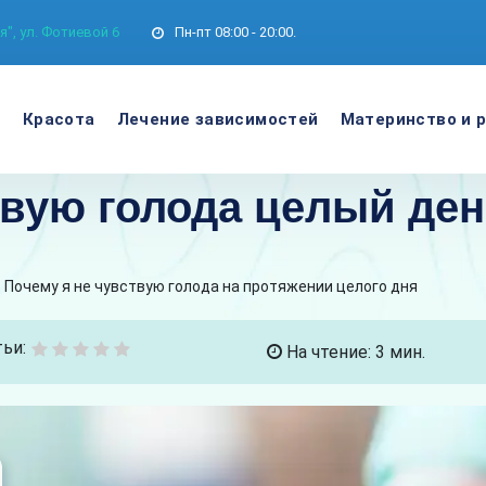
", ул. Фотиевой 6
Пн-пт
08:00 - 20:00.
е
Красота
Лечение зависимостей
Материнство и 
твую голода целый де
Почему я не чувствую голода на протяжении целого дня
ьи:
На чтение: 3 мин.