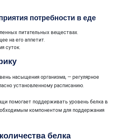
риятия потребности в еде
еленных питательных веществах.
ее на его аппетит.
я суток.
фику
вень насыщения организма, — регулярное
ласно установленному расписанию.
ищи помогает поддерживать уровень белка в
необходимым компонентом для поддержания
количества белка