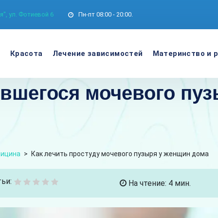
", ул. Фотиевой 6
Пн-пт
08:00 - 20:00.
е
Красота
Лечение зависимостей
Материнство и 
вшегося мочевого пуз
дицина
>
Как лечить простуду мочевого пузыря у женщин дома
ьи:
На чтение: 4 мин.