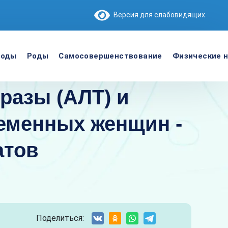
Версия для слабовидящих
роды
Роды
Самосовершенствование
Физические н
разы (АЛТ) и
еменных женщин -
атов
Поделиться: