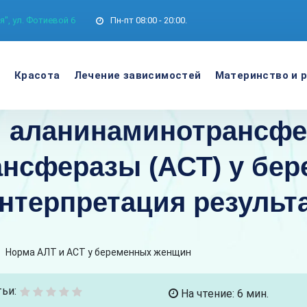
", ул. Фотиевой 6
Пн-пт
08:00 - 20:00.
е
Красота
Лечение зависимостей
Материнство и 
и аланинаминотрансфе
нсферазы (АСТ) у бер
нтерпретация результ
>
Норма АЛТ и АСТ у беременных женщин
ьи:
На чтение: 6 мин.