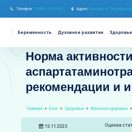
Телефон
7 (499) 137-35-35
Адрес:
Москва, М."Октябрьская
Беременность
Духовное развитие
Здоровь
Норма активност
аспартатаминотра
рекомендации и и
Главная
>
Блог
>
Здоровье
>
Женское здоровье
Оценка стат
15.11.2023