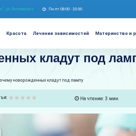
", ул. Фотиевой 6
Пн-пт
08:00 - 20:00.
е
Красота
Лечение зависимостей
Материнство и 
енных кладут под лам
очему новорожденных кладут под лампу
ьи:
На чтение: 3 мин.