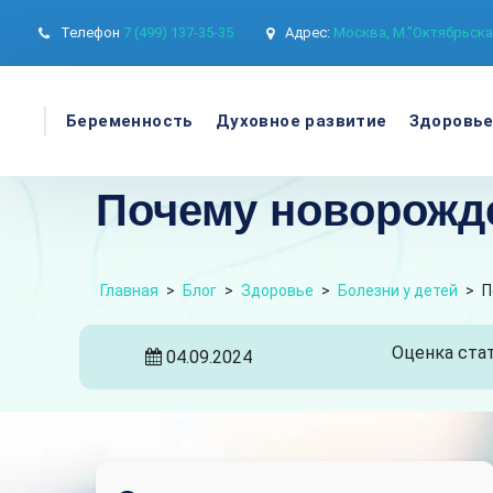
Телефон
7 (499) 137-35-35
Адрес:
Москва, М."Октябрьская
Беременность
Духовное развитие
Здоровь
Почему новорожд
Главная
>
Блог
>
Здоровье
>
Болезни у детей
>
П
Оценка стат
04.09.2024