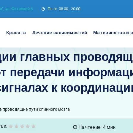
", ул. Фотиевой 6
Пн-пт
08:00 - 20:00.
е
Красота
Лечение зависимостей
Материнство и 
ции главных проводящ
 от передачи информац
игналах к координац
е проводящие пути спинного мозга
ьи:
На чтение: 4 мин.