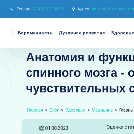
Телефон
7 (499) 137-35-35
Адрес:
Москва, М."Октябрьская
Беременность
Духовное развитие
Здоровь
Анатомия и функ
спинного мозга -
чувствительных с
Главная
>
Блог
>
Здоровье
>
Медицина
>
Главны
Оценка стат
01.08.2023