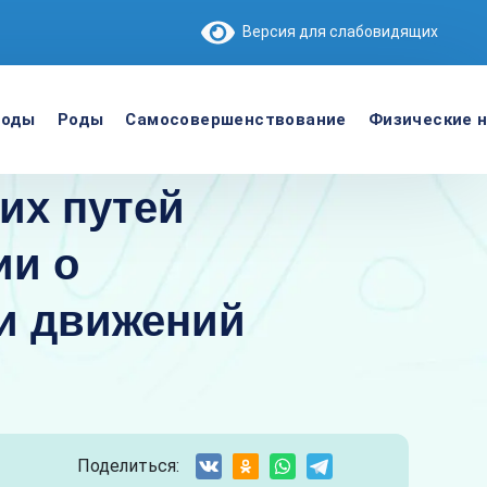
Версия для слабовидящих
роды
Роды
Самосовершенствование
Физические н
их путей
ии о
ии движений
Поделиться: