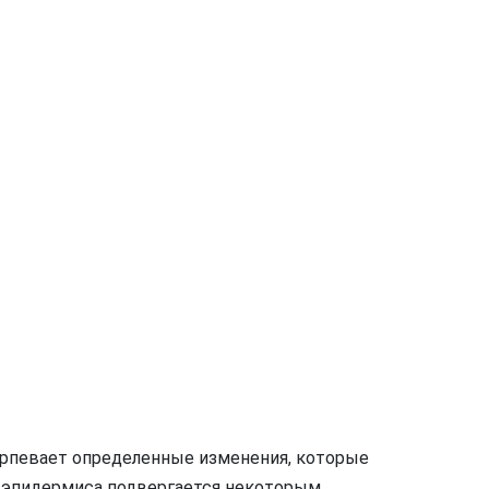
ерпевает определенные изменения, которые
ра эпидермиса подвергается некоторым