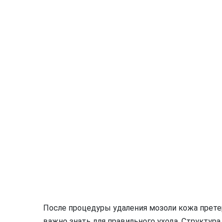
После процедуры удаления мозоли кожа прет
важно знать для правильного ухода. Структу